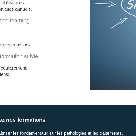
ont évaluées,
oniques annuels.
ded learning
vre des actions.
formation suivie
 régulièrement,
ients,
ez nos formations
triser les fondamentaux sur les pathologies et les traitements.