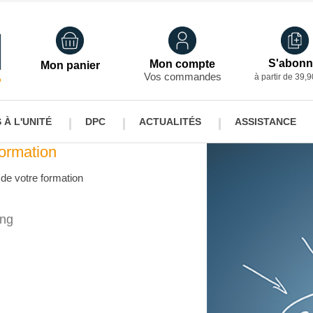
S'abonn
Mon compte
Mon panier
Vos commandes
à partir de 39,9
À L'UNITÉ
DPC
ACTUALITÉS
ASSISTANCE
ormation
rs à l'unité
Nos DPC
 de votre formation
s à l'unité Titulaires
DPC Titulaires
s à l'unité Salariés
DPC Salariés
ing