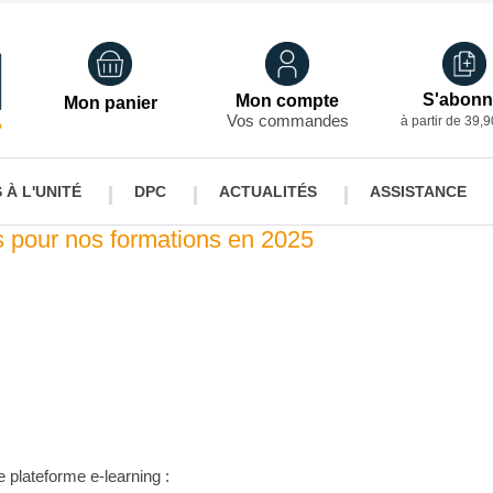
S'abonn
Mon compte
Mon panier
Vos commandes
à partir de 39,9
À L'UNITÉ
DPC
ACTUALITÉS
ASSISTANCE
s pour nos formations en 2025
rs à l'unité
Nos DPC
s à l'unité Titulaires
DPC Titulaires
s à l'unité Salariés
DPC Salariés
plateforme e-learning :