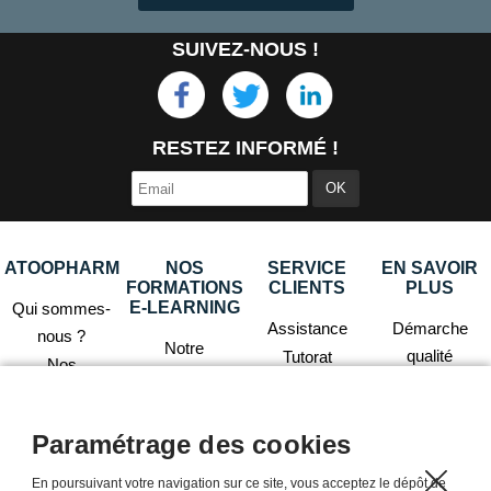
SUIVEZ-NOUS !
RESTEZ INFORMÉ !
ATOOPHARM
NOS
SERVICE
EN SAVOIR
FORMATIONS
CLIENTS
PLUS
E-LEARNING
Qui sommes-
Assistance
Démarche
nous ?
Notre
qualité
Tutorat
Nos
pédagogie
Prérequis
Questions
engagements
Nos résultats
fréquentes
Glossaire
Le plan de
Paramétrage des cookies
Politique de
Accessibilité
formation
confidentialité
En poursuivant votre navigation sur ce site, vous acceptez le dépôt de
continue